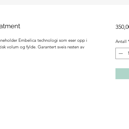
eatment
350,0
inneholder Embelica technologi som eser opp i
Antall
tisk volum og fylde. Garantert sveis resten av