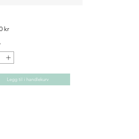
Pris
0 kr
*
Legg til i handlekurv