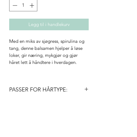
Legg til i handlekurv
Med en miks av sjøgress, spirulina og
tang, denne balsamen hjelper å løse
loker, gir næring, mykgjør og gjør
håret lett å håndtere i hverdagen.
PASSER FOR HÅRTYPE:
• Density: fine to medium
• Texture: straight to wavy
• Type: healthy or dry
Innovativ frisør