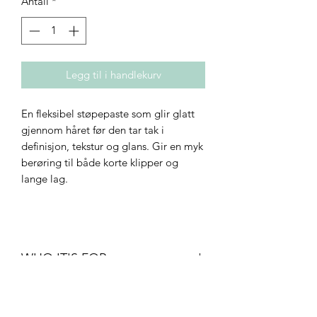
Antall
*
Legg til i handlekurv
En fleksibel støpepaste som glir glatt
gjennom håret før den tar tak i
definisjon, tekstur og glans. Gir en myk
berøring til både korte klipper og
lange lag.
WHO IT'S FOR
• Density: fine to thick
• Texture: straight to curly