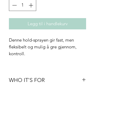
Legg til i handlekurv
Denne hold-sprayen gir fast, men
fleksibelt og mulig å gre gjennom,
kontroll.
WHO IT'S FOR
• Density: fine to thick
• Texture: straight to curly
• Type: healthy, dry, damaged, and/or
Innovativ frisør
color-treated