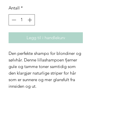
Antall
*
Legg til i handlekurv
Den perfekte shampo for blondiner og
sølvhår. Denne lillashampoen fjerner
gule og tamme toner samtidig som
den klargjør naturlige striper for hår
som er sunnere og mer glansfult fra
innsiden og ut.
WHO IT'S FOR
• Density: fine to thick