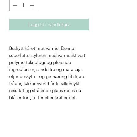
Legg til i handlekurv
Beskytt håret mot varme. Denne
superlette styleren med varmeaktivert
polymerteknologi og pleiende
ingredienser, sandeltre og maracuja
oljer beskytter og gir næring til skjøre
tråder, lukker hvert hår til silkemykt
resultat og strålende glans mens du
blåser tørt, retter eller krøller det.
WHO IT'S FOR
• Density: fine to thick