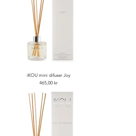
iKOU mini difuser Joy
Pris
465,00 kr